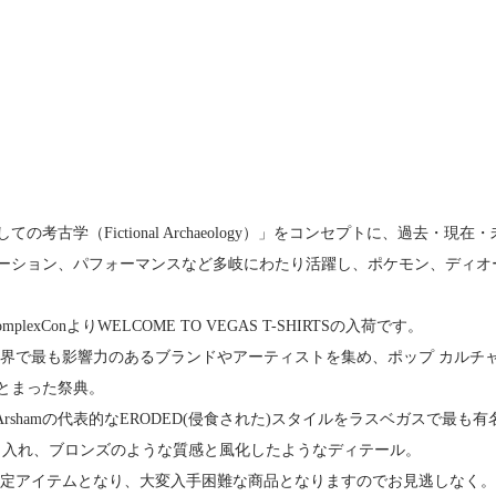
ての考古学（Fictional Archaeology）」をコンセプトに、過
ーション、パフォーマンスなど多岐にわたり活躍し、ポケモン、ディオ
 X ComplexConよりWELCOME TO VEGAS T-SHIRTSの入荷です。
onは、世界で最も影響力のあるブランドやアーティストを集め、ポップ カ
とまった祭典。
el Arshamの代表的なERODED(侵食された)スタイルをラスベガス
り入れ、ブロンズのような質感と風化したようなディテール。
n2025限定アイテムとなり、大変入手困難な商品となりますのでお見逃しなく。