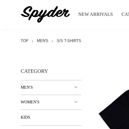
NEW ARRIVALS
CA
TOP
MEN'S
S/S T-SHIRTS
CATEGORY
MEN'S
WOMEN'S
KIDS