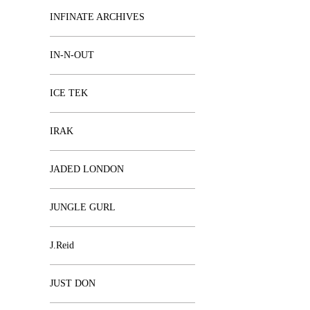
INFINATE ARCHIVES
IN-N-OUT
ICE TEK
IRAK
JADED LONDON
JUNGLE GURL
J.Reid
JUST DON