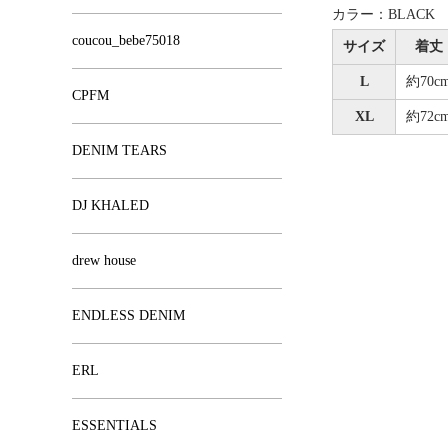
カラー：BLACK
coucou_bebe75018
サイズ
着丈
L
約70c
CPFM
XL
約72c
DENIM TEARS
DJ KHALED
drew house
ENDLESS DENIM
ERL
ESSENTIALS