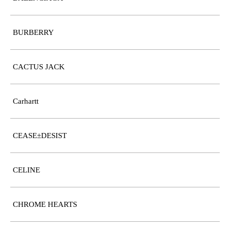
BURBERRY
CACTUS JACK
Carhartt
CEASE±DESIST
CELINE
CHROME HEARTS