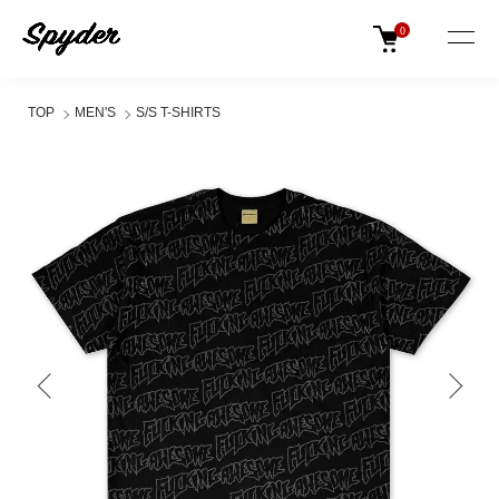
0
TOP
MEN'S
S/S T-SHIRTS