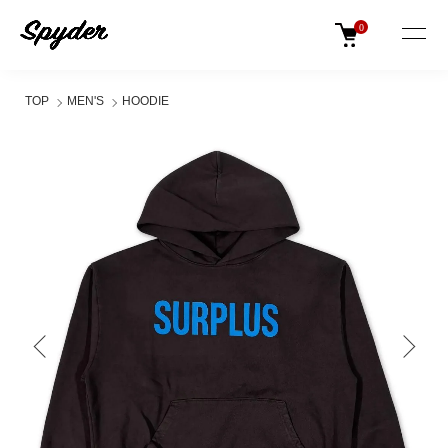
0
TOP
MEN'S
HOODIE