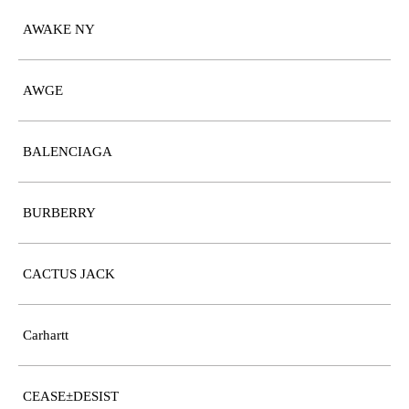
AWAKE NY
AWGE
BALENCIAGA
BURBERRY
CACTUS JACK
Carhartt
CEASE±DESIST