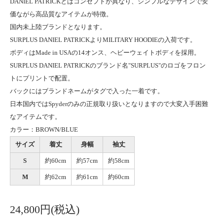
DANIEL PATRICKとはコンセプトが異なり、シンプルなデザインで安
価ながら高品質なアイテムが特徴。
国内未上陸ブランドとなります。
SURPLUS DANIEL PATRICKよりMILITARY HOODIEの入荷です。
ボディはMade in USAの14オンス、ヘビーウェイトボディを採用。
SURPLUS DANIEL PATRICKのブランド名"SURPLUS"のロゴをフロン
トにプリントで配置。
バックにはブランドネームがタグで入った一着です。
日本国内ではSpyderのみの正規取り扱いとなりますので大変入手困難
なアイテムです。
カラー：BROWN/BLUE
サイズ
着丈
身幅
袖丈
S
約60cm
約57cm
約58cm
M
約62cm
約61cm
約60cm
24,800円(税込)