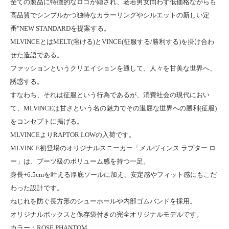
全ての製品に特徴的なロゴが隠され、老若男女問わず低価格ながらも
高品質でシンプルかつ独特なカラーリングやシルエットの新しい定
番"NEW STANDARDを提案する。
MLVINCEとはMELT(溶ける)とVINCE(征服する/勝利する)を掛け合わ
せた造語である。
ファッションというクリエイションを通して、人々を甘美な世界へ、
誘惑する。
すなわち、それは征服という行為であるが、消費社会の現代におい
て、MLVINCEは甘さという名の魅力でその退屈な世界への勝利(征服)
をコンセプトに掲げる。
MLVINCEよりRAPTOR LOWの入荷です。
MLVINCE初登場のオリジナルスニーカー「メルヴィンス ラプター ロ
ー」は、ブーツ級のボリューム感を持つ一足。
身長+6.5cmを叶える厚底ソールに加え、安定感やフィット感にもこだ
わった設計です。
ねじれを防ぐ長方形のシューホールや内部ゴムバンドを採用。
オリジナルボックスと保存袋付きの完全オリジナルモデルです。
カラー：ROSE PHANTOM