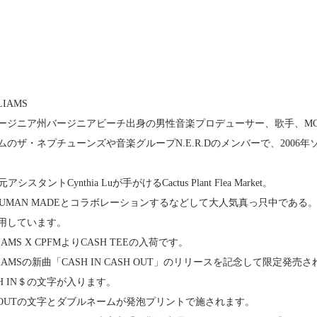
LIAMS
ージニア州バージニアビーチ出身の男性音楽プロデューサー、歌手、M
のザ・ネプチューンズや音楽グループN.E.R.Dのメンバーで、2006
msの元アシスタントCynthia Luが手がけるCactus Plant Flea Market。
HUMAN MADEとコラボレーションするなどして大人気真っ只中である
用しています。
LIAMS X CPFMよりCASH TEEの入荷です。
ILLIAMSの新曲「CASH IN CASH OUT」のリリースを記念して限定
H IN＄の文字が入ります。
 OUTの文字とダブルネームが発泡プリントで施されます。