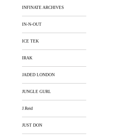
INFINATE ARCHIVES
IN-N-OUT
ICE TEK
IRAK
JADED LONDON
JUNGLE GURL
J.Reid
JUST DON