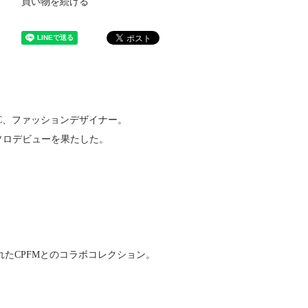
買い物を続ける
C、ファッションデザイナー。
年ソロデビューを果たした。
。
発売されたCPFMとのコラボコレクション。