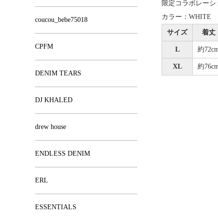
限定コラボレーシ
カラー：WHITE
coucou_bebe75018
サイズ
着丈
CPFM
L
約72c
XL
約76c
DENIM TEARS
DJ KHALED
drew house
ENDLESS DENIM
ERL
ESSENTIALS