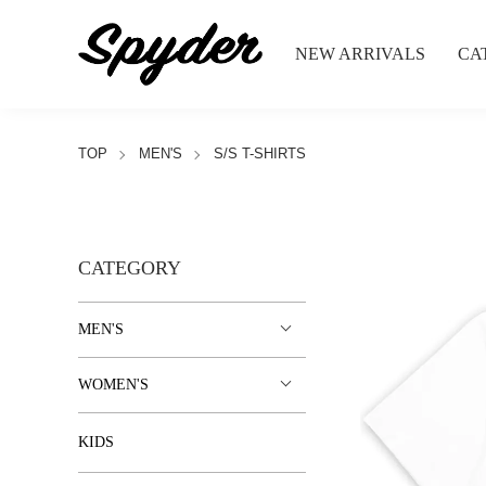
NEW ARRIVALS
CA
TOP
MEN'S
S/S T-SHIRTS
CATEGORY
MEN'S
WOMEN'S
KIDS