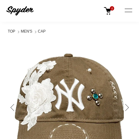
0
TOP
MEN'S
CAP