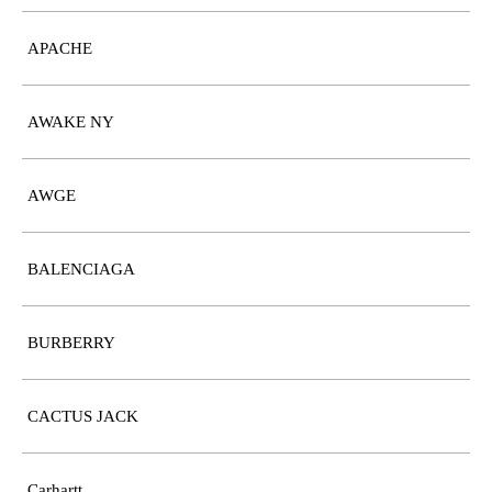
APACHE
AWAKE NY
AWGE
BALENCIAGA
BURBERRY
CACTUS JACK
Carhartt