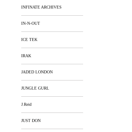
INFINATE ARCHIVES
IN-N-OUT
ICE TEK
IRAK
JADED LONDON
JUNGLE GURL
J.Reid
JUST DON