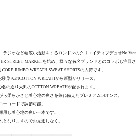
ジオなど幅広い活動をするロンドンのクリエイティブデュオNo Vacancy Innが
VER STREET MARKETを始め、様々な有名ブランドとのコラボも注
りCORE JUMBO WREATH SWEAT SHORTSの入荷です。
Sでお馴染みのCOTTON WREATHから新型がリリース。
THの名の通り大判のCOTTON WREATHが配されます。
がら柔らかさと着心地の良さを兼ね備えたプレミアム14オンス。
ローコードで調節可能。
採用し着心地の良い一本です。
ムとなりますのでお見逃しなく。