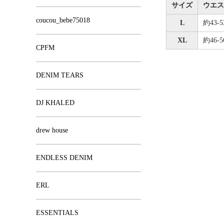
サイズ
ウエス
coucou_bebe75018
L
約43-5
XL
約46-5
CPFM
DENIM TEARS
DJ KHALED
drew house
ENDLESS DENIM
ERL
ESSENTIALS