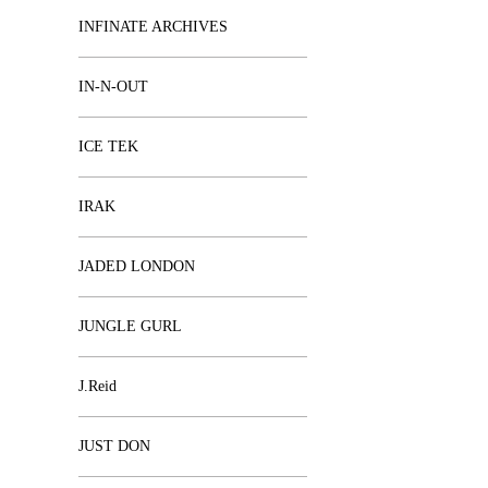
INFINATE ARCHIVES
IN-N-OUT
ICE TEK
IRAK
JADED LONDON
JUNGLE GURL
J.Reid
JUST DON