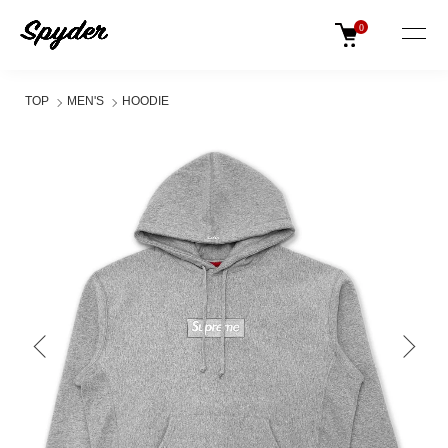
0
TOP
MEN'S
HOODIE