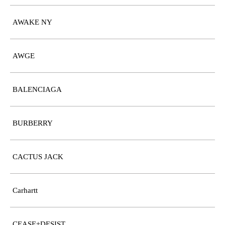
AWAKE NY
AWGE
BALENCIAGA
BURBERRY
CACTUS JACK
Carhartt
CEASE±DESIST