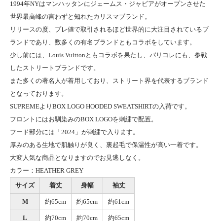
1994年NYはマンハッタンにジェームス・ジャビアがオープンさせた
世界最高峰の言わずと知れたカリスマブランド。
リリースの度、プレ値で取引されるほど世界的に大注目されているブ
ランドであり、数多くの有名ブランドともコラボをしています。
少し前には、Louis Vuittonともコラボを果たし、パリコレにも、参戦
したストリートブランドです。
また多くの著名人が着用しており、ストリート界を代表するブランド
となっております。
SUPREMEよりBOX LOGO HOODED SWEATSHIRTの入荷です。
フロントにはお馴染みのBOX LOGOを刺繍で配置。
フード部分には「2024」が刺繍で入ります。
厚みのある生地で肌触りが良く、裏起毛で保温性が高い一着です。
大変人気な商品となりますのでお見逃しなく。
カラー：HEATHER GREY
サイズ
着丈
身幅
袖丈
M
約65cm
約65cm
約61cm
L
約70cm
約70cm
約65cm