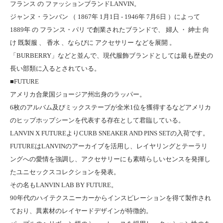
フランス の ファッションブランドLANVIN。
ジャンヌ・ランバン （ 1867年 1月1日 - 1946年 7月6日 ）によって
1889年 の フランス・パリ で創業されたブランドで、 婦人 ・ 紳士 向
け 既製服 、 香水 、ならびに アクセサリー などを展開 。
「BURBERRY」などと並んで、現代服飾ブランドとしては最も歴史の
長い部類に入るとされている。
■FUTURE
アメリカ合衆国ジョージア州出身のラッパー。
6枚のアルバム及びミックステープが全米1位を獲得するなどアメリカ
のヒップホップシーンを代表する存在として君臨している。
LANVIN X FUTUREよりCURB SNEAKER AND PINS SETの入荷です。
FUTUREはLANVINのアーカイブを活用し、レイヤリングとテーラリ
ングへの愛情を強調し、アクセサリーにも素晴らしいセンスを発揮し
たユニセックスコレクションを発表。
その名もLANVIN LAB BY FUTURE。
90年代のハイテクスニーカーからインスピレーションを得て製作され
ており、異素材のレイヤードデザインが特徴的。