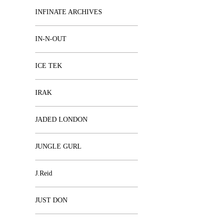
INFINATE ARCHIVES
IN-N-OUT
ICE TEK
IRAK
JADED LONDON
JUNGLE GURL
J.Reid
JUST DON