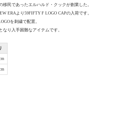
ツ系の移民であったエルハルド・クックが創業した。
s X NEW ERAより59FIFTY F LOGO CAPの入荷です。
LOGOを刺繍で配置。
となり入手困難なアイテムです。
り
cm
cm