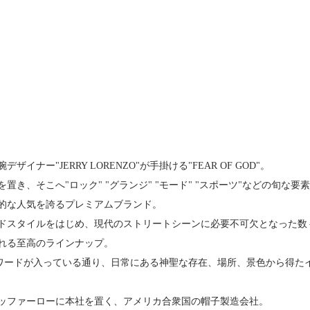
イナー"JERRY LORENZO"が手掛ける"FEAR OF GOD"。
置き、そこへ"ロック" "グランジ" "モード" "スポーツ"などの旬
的な人気を誇るプレミアムブランド。
ドスタイルをはじめ、現代のストリートシーンに必要不可欠となった数
れる至高のラインナップ。
というワードが入っている通り、日常にある神聖な存在、場所、景色から得
ッファーローに本社を置く、アメリカ合衆国の帽子製造会社。