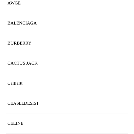
AWGE
BALENCIAGA
BURBERRY
CACTUS JACK
Carhartt
CEASE±DESIST
CELINE