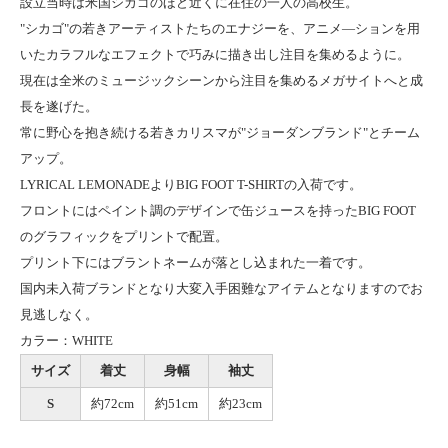
設立当時は米国シカゴのほど近くに在住の一人の高校生。
"シカゴ"の若きアーティストたちのエナジーを、アニメ―ションを用
いたカラフルなエフェクトで巧みに描き出し注目を集めるように。
現在は全米のミュージックシーンから注目を集めるメガサイトへと成
長を遂げた。
常に野心を抱き続ける若きカリスマが"ジョーダンブランド"とチーム
アップ。
LYRICAL LEMONADEよりBIG FOOT T-SHIRTの入荷です。
フロントにはペイント調のデザインで缶ジュースを持ったBIG FOOT
のグラフィックをプリントで配置。
プリント下にはブラントネームが落とし込まれた一着です。
国内未入荷ブランドとなり大変入手困難なアイテムとなりますのでお
見逃しなく。
カラー：WHITE
サイズ
着丈
身幅
袖丈
S
約72cm
約51cm
約23cm