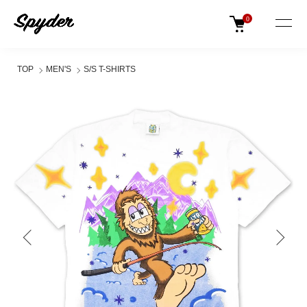
0
TOP
MEN'S
S/S T-SHIRTS