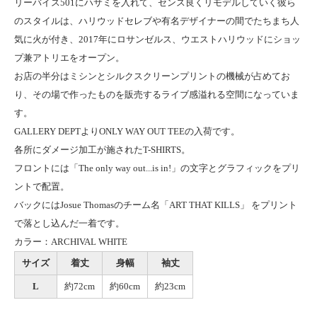
リーバイス501にハサミを入れて、センス良くリモデルしていく彼ら
のスタイルは、ハリウッドセレブや有名デザイナーの間でたちまち人
気に火が付き、2017年にロサンゼルス、ウエストハリウッドにショッ
プ兼アトリエをオープン。
お店の半分はミシンとシルクスクリーンプリントの機械が占めてお
り、その場で作ったものを販売するライブ感溢れる空間になっていま
す。
GALLERY DEPTよりONLY WAY OUT TEEの入荷です。
各所にダメージ加工が施されたT-SHIRTS。
フロントには「The only way out...is in!」の文字とグラフィックをプリ
ントで配置。
バックにはJosue Thomasのチーム名「ART THAT KILLS」 をプリント
で落とし込んだ一着です。
カラー：ARCHIVAL WHITE
サイズ
着丈
身幅
袖丈
L
約72cm
約60cm
約23cm