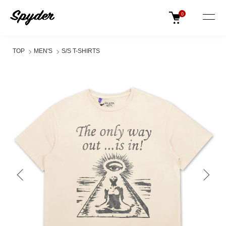
0
TOP
MEN'S
S/S T-SHIRTS