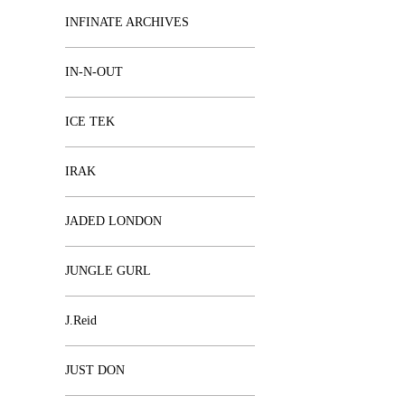
INFINATE ARCHIVES
IN-N-OUT
ICE TEK
IRAK
JADED LONDON
JUNGLE GURL
J.Reid
JUST DON