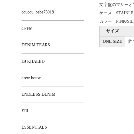
文字盤のマザーオ
coucou_bebe75018
ケース：STAINLES
カラー：PINK/SIL
CPFM
サイズ
ONE SIZE
約4
DENIM TEARS
DJ KHALED
drew house
ENDLESS DENIM
ERL
ESSENTIALS