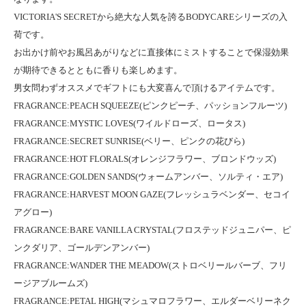
VICTORIA'S SECRETから絶大な人気を誇るBODYCAREシリーズの入
荷です。
お出かけ前やお風呂あがりなどに直接体にミストすることで保湿効果
が期待できるとともに香りも楽しめます。
男女問わずオススメでギフトにも大変喜んで頂けるアイテムです。
FRAGRANCE:PEACH SQUEEZE(ピンクピーチ、パッションフルーツ)
FRAGRANCE:MYSTIC LOVES(ワイルドローズ、ロータス)
FRAGRANCE:SECRET SUNRISE(ベリー、ピンクの花びら)
FRAGRANCE:HOT FLORALS(オレンジフラワー、ブロンドウッズ)
FRAGRANCE:GOLDEN SANDS(ウォームアンバー、ソルティ・エア)
FRAGRANCE:HARVEST MOON GAZE(フレッシュラベンダー、セコイ
アグロー)
FRAGRANCE:BARE VANILLA CRYSTAL(フロステッドジュニパー、ピ
ンクダリア、ゴールデンアンバー)
FRAGRANCE:WANDER THE MEADOW(ストロベリールバーブ、フリ
ージアブルームズ)
FRAGRANCE:PETAL HIGH(マシュマロフラワー、エルダーベリーネク