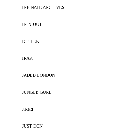
INFINATE ARCHIVES
IN-N-OUT
ICE TEK
IRAK
JADED LONDON
JUNGLE GURL
J.Reid
JUST DON