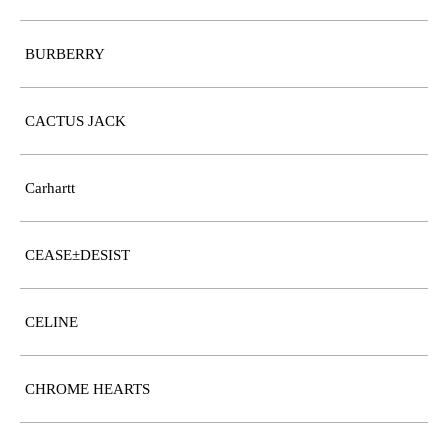
BURBERRY
CACTUS JACK
Carhartt
CEASE±DESIST
CELINE
CHROME HEARTS