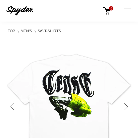
0
TOP
MEN'S
S/S T-SHIRTS