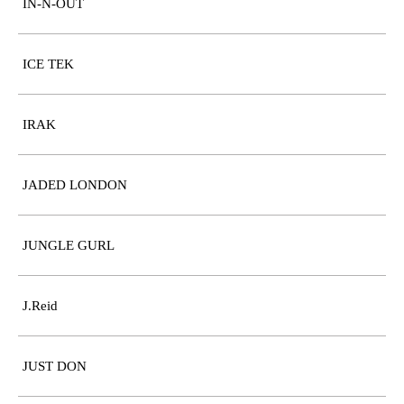
IN-N-OUT
ICE TEK
IRAK
JADED LONDON
JUNGLE GURL
J.Reid
JUST DON