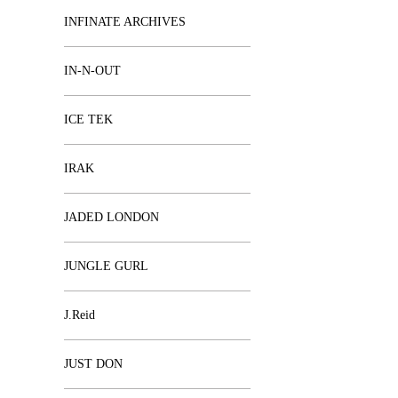
INFINATE ARCHIVES
IN-N-OUT
ICE TEK
IRAK
JADED LONDON
JUNGLE GURL
J.Reid
JUST DON