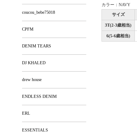
カラー：NAVY
coucou_bebe75018
サイズ
3T(2-3歳相当)
CPFM
6(5-6歳相当)
DENIM TEARS
DJ KHALED
drew house
ENDLESS DENIM
ERL
ESSENTIALS