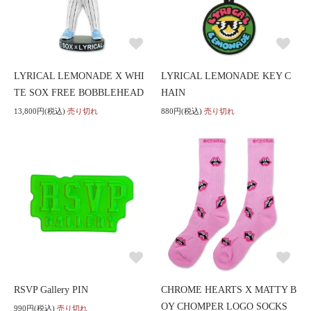
LYRICAL LEMONADE X WHI
LYRICAL LEMONADE KEY C
TE SOX FREE BOBBLEHEAD
HAIN
13,800円(税込)
売り切れ
880円(税込)
売り切れ
RSVP Gallery PIN
CHROME HEARTS X MATTY B
OY CHOMPER LOGO SOCKS
990円(税込)
売り切れ