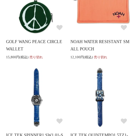
GOLF WANG PEACE CIRCLE
NOAH WATER RESISTANT SM
WALLET
ALL POUCH
15,800円(税込)
売り切れ
12,100円(税込)
売り切れ
ICE TEK SPINNER1 SW1.01-S
ICE TEK QUINTEMPO1 5TZ1-