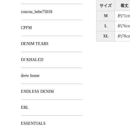
サイズ
着丈
coucou_bebe75018
M
約71c
L
約76c
CPFM
XL
約78c
DENIM TEARS
DJ KHALED
drew house
ENDLESS DENIM
ERL
ESSENTIALS