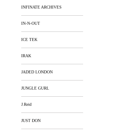
INFINATE ARCHIVES
IN-N-OUT
ICE TEK
IRAK
JADED LONDON
JUNGLE GURL
J.Reid
JUST DON