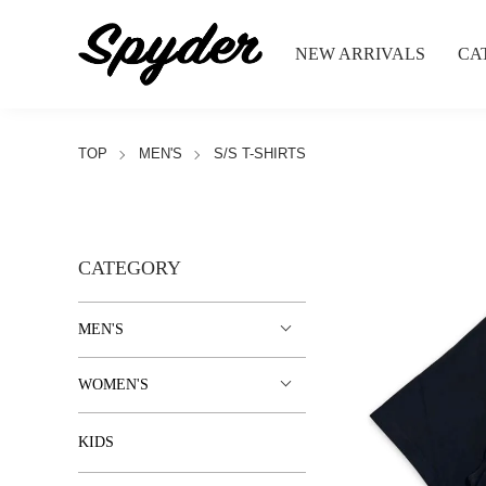
NEW ARRIVALS
CA
TOP
MEN'S
S/S T-SHIRTS
CATEGORY
MEN'S
WOMEN'S
KIDS