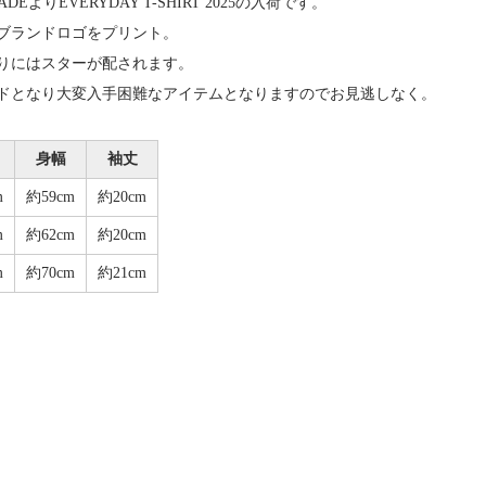
NADEよりEVERYDAY T-SHIRT 2025の入荷です。
ブランドロゴをプリント。
りにはスターが配されます。
ドとなり大変入手困難なアイテムとなりますのでお見逃しなく。
身幅
袖丈
m
約59cm
約20cm
m
約62cm
約20cm
m
約70cm
約21cm