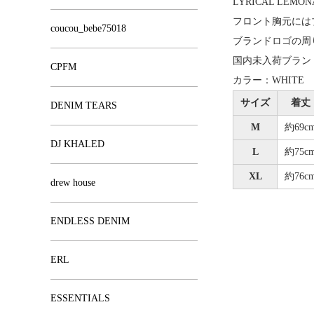
LYRICAL LEMO
フロント胸元には
coucou_bebe75018
ブランドロゴの周
国内未入荷ブラン
CPFM
カラー：WHITE
サイズ
着丈
DENIM TEARS
M
約69c
DJ KHALED
L
約75c
XL
約76c
drew house
ENDLESS DENIM
ERL
ESSENTIALS