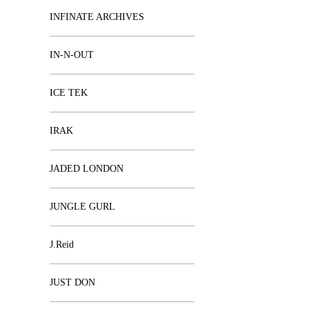
INFINATE ARCHIVES
IN-N-OUT
ICE TEK
IRAK
JADED LONDON
JUNGLE GURL
J.Reid
JUST DON