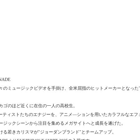
NADE
々のミュージックビデオを手掛け、全米屈指のヒットメーカーとなった"COL
カゴのほど近くに在住の一人の高校生。
アーティストたちのエナジーを、アニメ―ションを用いたカラフルなエフ
ージックシーンから注目を集めるメガサイトへと成長を遂げた。
ける若きカリスマが"ジョーダンブランド"とチームアップ。