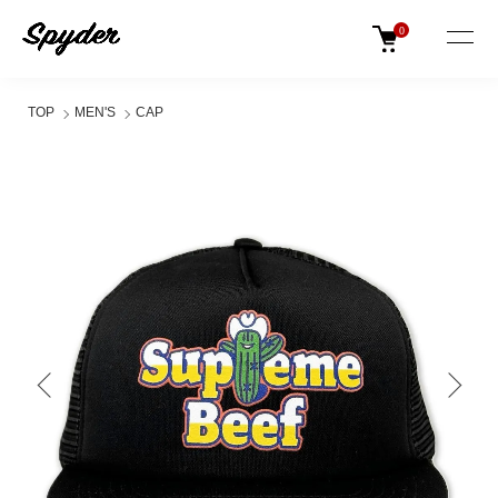
0
TOP
MEN'S
CAP