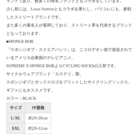
ランドであり、数多くの有名ブランドともコラボをしています。
少し前には、Louis Vuittonともコラボを果たし、パリコレにも、参戦
したストリートブランドです。
また多くの著名人が着用しており、ストリート界を代表するブランド
となっております。
■SPONGE BOB
『スポンジボブ・スクエアパンツ』は、ニコロデオン他で放送されて
いるアメリカ合衆国のテレビアニメ。
SUPREME X SPONGE BOBよりCYCLING SOCKSの入荷です。
サイクルウェアブランド「カステリ」製。
スポンジボブとボックスロゴをプリントしたサイクリングソックス。
ギフトにもオススメです。
カラー：BLACK
サイズ
JP規格
L/XL
約26-28cm
XXL
約29-32cm