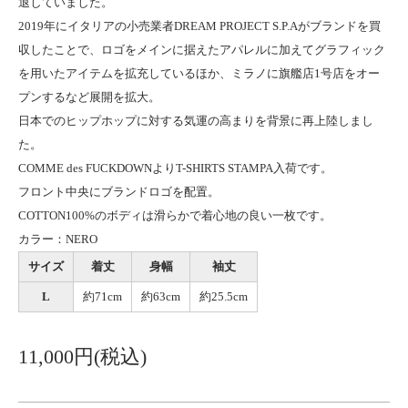
退していました。
2019年にイタリアの小売業者DREAM PROJECT S.P.Aがブランドを買
収したことで、ロゴをメインに据えたアパレルに加えてグラフィック
を用いたアイテムを拡充しているほか、ミラノに旗艦店1号店をオー
プンするなど展開を拡大。
日本でのヒップホップに対する気運の高まりを背景に再上陸しまし
た。
COMME des FUCKDOWNよりT-SHIRTS STAMPA入荷です。
フロント中央にブランドロゴを配置。
COTTON100%のボディは滑らかで着心地の良い一枚です。
カラー：NERO
サイズ
着丈
身幅
袖丈
L
約71cm
約63cm
約25.5cm
11,000円(税込)