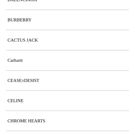
BURBERRY
CACTUS JACK
Carhartt
CEASE±DESIST
CELINE
CHROME HEARTS