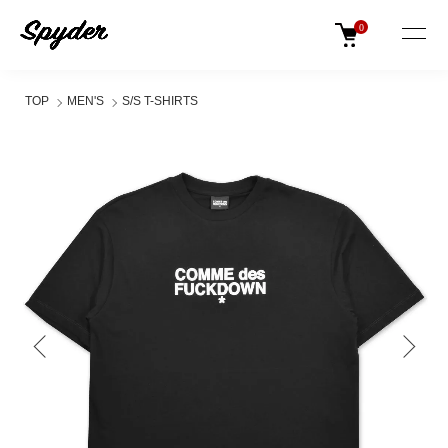
0
TOP
MEN'S
S/S T-SHIRTS