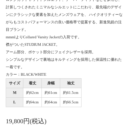
計算しつくされたミニマルなシルエットにこだわり、最先端のデザイ
ンにクラシックな要素を加えたメンズウェアを、 ハイクオリティーな
がらもコストパフォーマンスの良い価格帯で提案する、新進気鋭の注
目ブランド。
mmmlよりCollared Varsity Jacketの入荷です。
襟がついたSTUDIUM JACKET。
アーム部分、ポケット部分にフェイクレザーを採用。
シンプルなデザインで裏地はキルティングを採用した保温性に優れた
一着です。
カラー：BLACK/WHITE
サイズ
着丈
身幅
袖丈
M
約62cm
約61cm
約61.5cm
L
約64cm
約64cm
約66.5cm
19,800円(税込)