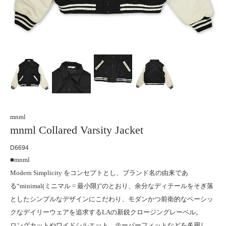
mnml
mnml Collared Varsity Jacket
D6694
■mnml
Modern Simplicity をコンセプトとし、ブランド名の由来であ
る“minimal(ミニマル = 最小限)”のとおり、余分なディテールをそぎ落
としたシンプルなデザインにこだわり、モダンかつ前衛的なベーシッ
クなデイリーウェアを追求するLAの新鋭クロージングレーベル。
ロングカットやワイドシルエット、テーパーフィットなどを多用し、