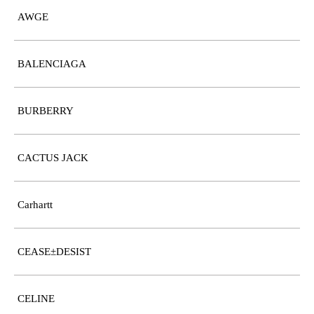
AWGE
BALENCIAGA
BURBERRY
CACTUS JACK
Carhartt
CEASE±DESIST
CELINE