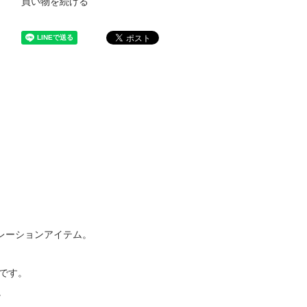
買い物を続ける
。
ボレーションアイテム。
着です。
。