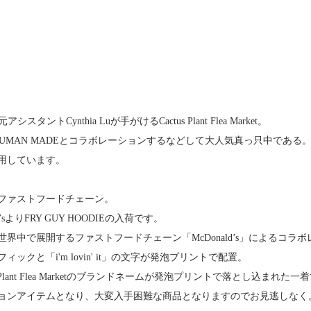
msの元アシスタントCynthia Luが手がけるCactus Plant Flea Market。
HUMAN MADEとコラボレーションするなどして大人気真っ只中である
用しています。
ファストフードチェーン。
ald’sよりFRY GUY HOODIEの入荷です。
界中で展開するファストフードチェーン「McDonald’s」によるコラ
ックと「i'm lovin' it」の文字が発泡プリントで配置。
s Plant Flea Marketのブランドネームが発泡プリントで落とし込まれた一
ョンアイテムとなり、大変入手困難な商品となりますのでお見逃しなく