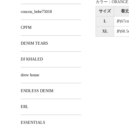
カラー：ORANGE
サイズ
着丈
coucou_bebe75018
L
約67c
CPFM
XL
約68.5
DENIM TEARS
DJ KHALED
drew house
ENDLESS DENIM
ERL
ESSENTIALS