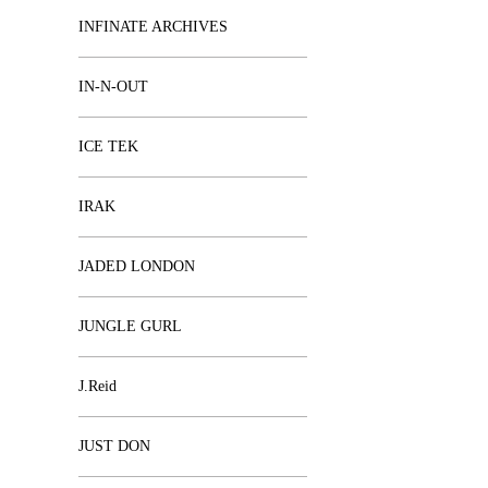
INFINATE ARCHIVES
IN-N-OUT
ICE TEK
IRAK
JADED LONDON
JUNGLE GURL
J.Reid
JUST DON