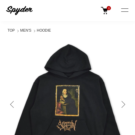
0
TOP
MEN'S
HOODIE