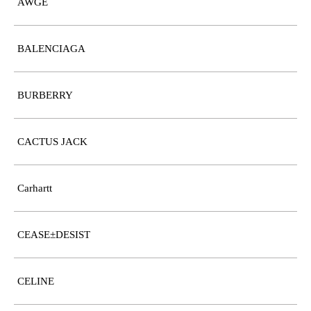
AWGE
BALENCIAGA
BURBERRY
CACTUS JACK
Carhartt
CEASE±DESIST
CELINE