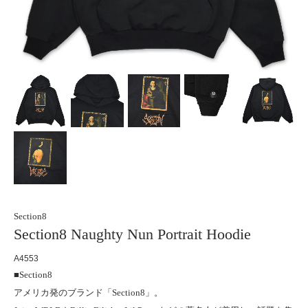
Section8
Section8 Naughty Nun Portrait Hoodie
A4553
■Section8
アメリカ発のブランド「Section8」。