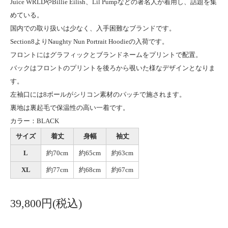
Juice WRLDやBillie Eilish、Lil Pumpなどの著名人が着用し、話題を集
めている。
国内での取り扱いは少なく、入手困難なブランドです。
Section8よりNaughty Nun Portrait Hoodieの入荷です。
フロントにはグラフィックとブランドネームをプリントで配置。
バックはフロントのプリントを後ろから覗いた様なデザインとなりま
す。
左袖口には8ボールがシリコン素材のパッチで施されます。
裏地は裏起毛で保温性の高い一着です。
カラー：BLACK
サイズ
着丈
身幅
袖丈
L
約70cm
約65cm
約63cm
XL
約77cm
約68cm
約67cm
39,800円(税込)