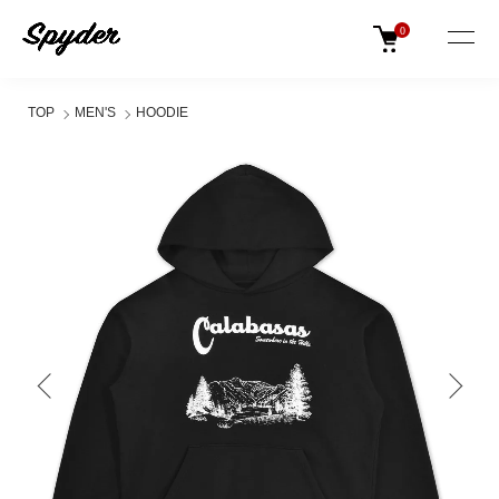
0
TOP
MEN'S
HOODIE