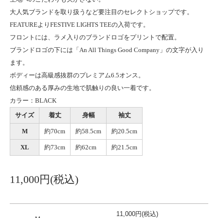
大人気ブランドを取り扱うなど要注目のセレクトショップです。
FEATUREよりFESTIVE LIGHTS TEEの入荷です。
フロントには、ラメ入りのブランドロゴをプリントで配置。
ブランドロゴの下には「An All Things Good Company」の文字が入り
ます。
ボディーは高級感抜群のプレミアム6.5オンス。
信頼感のある厚みの生地で肌触りの良い一着です。
カラー：BLACK
サイズ
着丈
身幅
袖丈
M
約70cm
約58.5cm
約20.5cm
XL
約73cm
約62cm
約21.5cm
11,000円(税込)
11,000円(税込)