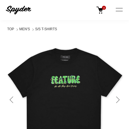
0
TOP
MEN'S
S/S T-SHIRTS