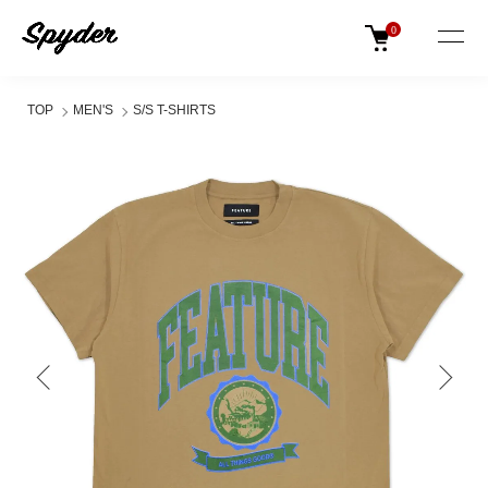
0
TOP
MEN'S
S/S T-SHIRTS