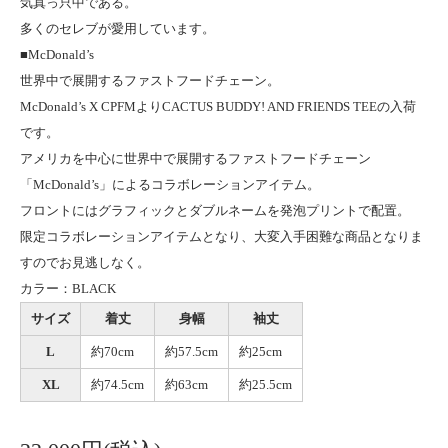
気真っ只中である。
多くのセレブが愛用しています。
■McDonald’s
世界中で展開するファストフードチェーン。
McDonald’s X CPFMよりCACTUS BUDDY! AND FRIENDS TEEの入荷
です。
アメリカを中心に世界中で展開するファストフードチェーン
「McDonald’s」によるコラボレーションアイテム。
フロントにはグラフィックとダブルネームを発泡プリントで配置。
限定コラボレーションアイテムとなり、大変入手困難な商品となりま
すのでお見逃しなく。
カラー：BLACK
サイズ
着丈
身幅
袖丈
L
約70cm
約57.5cm
約25cm
XL
約74.5cm
約63cm
約25.5cm