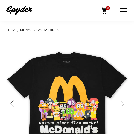
0
TOP
MEN'S
S/S T-SHIRTS