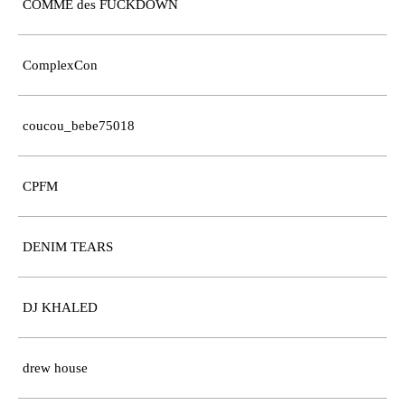
COMME des FUCKDOWN
ComplexCon
coucou_bebe75018
CPFM
DENIM TEARS
DJ KHALED
drew house