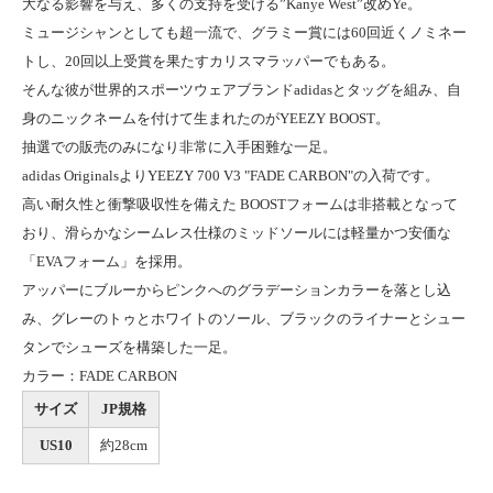
大なる影響を与え、多くの支持を受ける”Kanye West”改めYe。
ミュージシャンとしても超一流で、グラミー賞には60回近くノミネー
トし、20回以上受賞を果たすカリスマラッパーでもある。
そんな彼が世界的スポーツウェアブランドadidasとタッグを組み、自
身のニックネームを付けて生まれたのがYEEZY BOOST。
抽選での販売のみになり非常に入手困難な一足。
adidas OriginalsよりYEEZY 700 V3 "FADE CARBON"の入荷です。
高い耐久性と衝撃吸収性を備えた BOOSTフォームは非搭載となって
おり、滑らかなシームレス仕様のミッドソールには軽量かつ安価な
「EVAフォーム」を採用。
アッパーにブルーからピンクへのグラデーションカラーを落とし込
み、グレーのトゥとホワイトのソール、ブラックのライナーとシュー
タンでシューズを構築した一足。
カラー：FADE CARBON
サイズ
JP規格
US10
約28cm