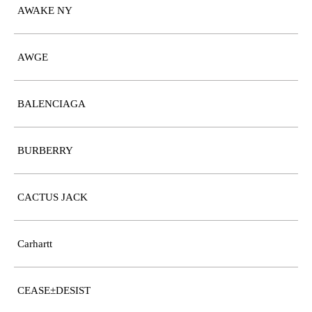
AWAKE NY
AWGE
BALENCIAGA
BURBERRY
CACTUS JACK
Carhartt
CEASE±DESIST